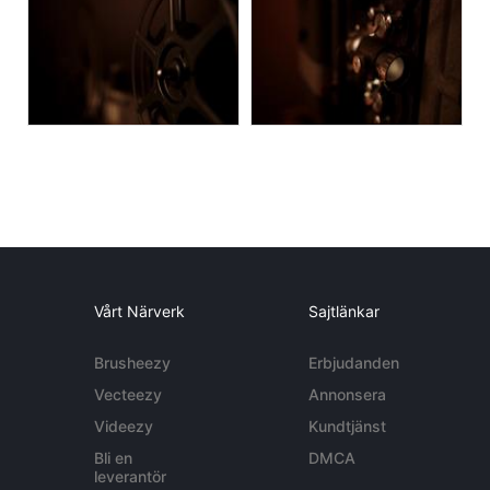
Vårt Närverk
Sajtlänkar
Brusheezy
Erbjudanden
Vecteezy
Annonsera
Videezy
Kundtjänst
Bli en
DMCA
leverantör