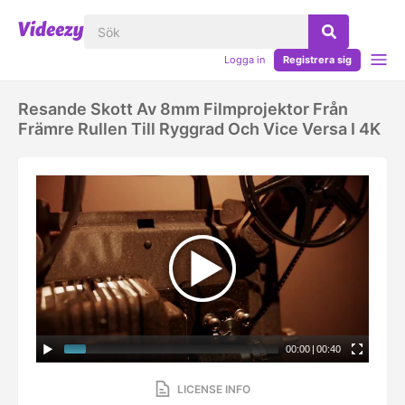
Logga in
Registrera sig
Resande Skott Av 8mm Filmprojektor Från
Främre Rullen Till Ryggrad Och Vice Versa I 4K
00:00
|
00:40
LICENSE INFO