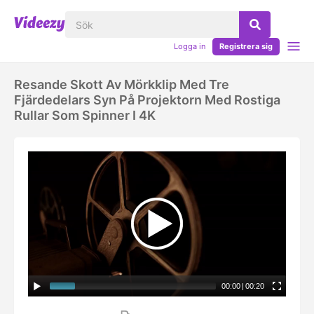
Logga in
Registrera sig
Resande Skott Av Mörkklip Med Tre
Fjärdedelars Syn På Projektorn Med Rostiga
Rullar Som Spinner I 4K
00:00
|
00:20