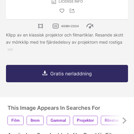
LICENSE INFO
4096x2304
Klipp av en klassisk projektor och filmartiklar. Resande skott
av mörkklip med tre fjärdedelsvy av projektorn med rostiga
Gratis nerladdning
This Image Appears In Searches For
Film
8mm
Gammal
Projektor
Rörelse
Bi