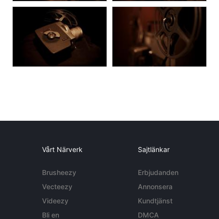
Vårt Närverk
Sajtlänkar
Brusheezy
Erbjudanden
Vecteezy
Annonsera
Videezy
Kundtjänst
Bli en
DMCA