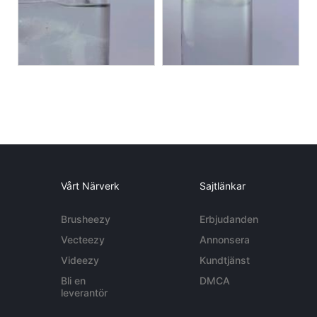
Vårt Närverk
Sajtlänkar
Brusheezy
Erbjudanden
Vecteezy
Annonsera
Videezy
Kundtjänst
Bli en
DMCA
leverantör