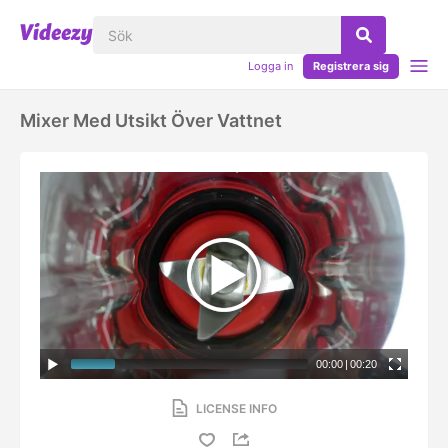
Logga in
Registrera sig
Mixer Med Utsikt Över Vattnet
00:00
|
00:20
LICENSE INFO