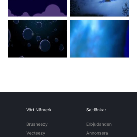
Vårt Närverk
Sajtlänkar
Brusheezy
Erbjudanden
Vecteezy
Annonsera