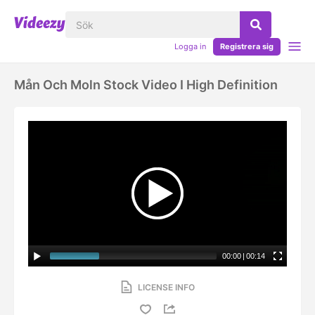
Logga in
Registrera sig
Mån Och Moln Stock Video I High Definition
00:00
|
00:14
LICENSE INFO