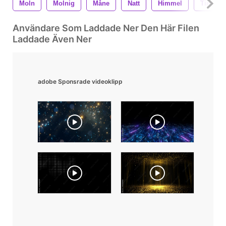
Moln
Molnig
Måne
Natt
Himmel
Time La
Användare Som Laddade Ner Den Här Filen
Laddade Även Ner
adobe Sponsrade videoklipp