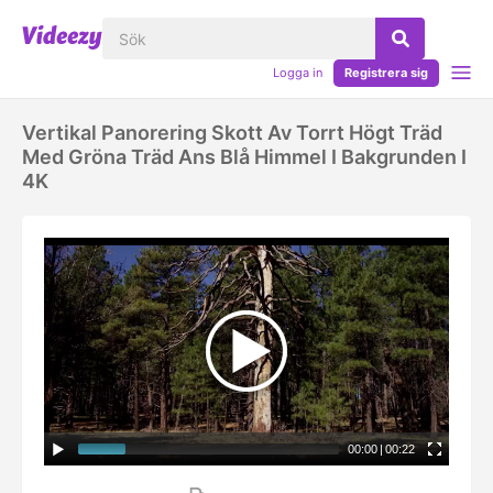
Logga in
Registrera sig
Vertikal Panorering Skott Av Torrt Högt Träd
Med Gröna Träd Ans Blå Himmel I Bakgrunden I
4K
00:00
|
00:22