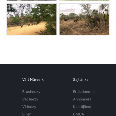
Vårt Närverk
Sajtlänkar
Brusheezy
Erbjudanden
Vecteezy
Annonsera
Videezy
Kundtjänst
Bli en
DMCA