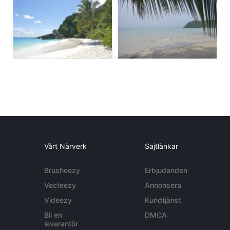
Vårt Närverk
Sajtlänkar
Brusheezy
Erbjudanden
Vecteezy
Annonsera
Videezy
Kundtjänst
Bli en
DMCA
leverantör