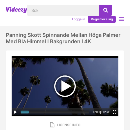
Logga in
Registrera sig
Panning Skott Spinnande Mellan Höga Palmer
Med Blå Himmel I Bakgrunden I 4K
00:00
|
00:31
LICENSE INFO