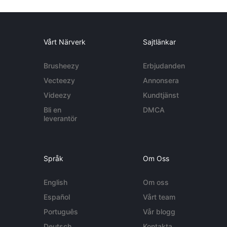
Vårt Närverk
Sajtlänkar
Brusheezy
Erbjudanden
Vecteezy
Annonsera
Videezy
Kundtjänst
Bli en
DMCA
leverantör
Språk
Om Oss
English
Om oss
Español
Vårt team
Português
Vår blogg
Deutsch
Kontakta