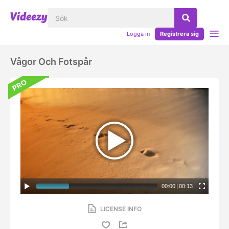
Logga in
Registrera sig
Vågor Och Fotspår
00:00
|
00:13
LICENSE INFO