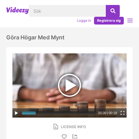
Logga in
Registrera sig
Göra Högar Med Mynt
00:00
|
00:18
LICENSE INFO