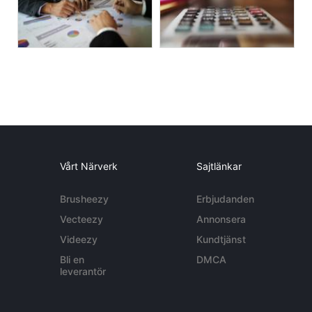
Vårt Närverk
Sajtlänkar
Brusheezy
Erbjudanden
Vecteezy
Annonsera
Videezy
Kundtjänst
Bli en
DMCA
leverantör