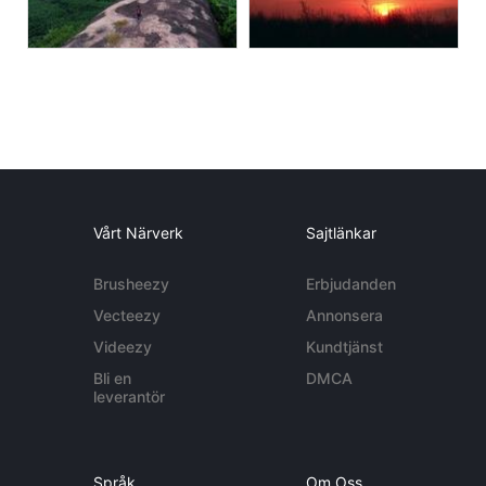
Vårt Närverk
Sajtlänkar
Brusheezy
Erbjudanden
Vecteezy
Annonsera
Videezy
Kundtjänst
Bli en
DMCA
leverantör
Språk
Om Oss