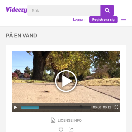
Logga in
Registrera sig
PÅ EN VAND
00:00
|
00:12
LICENSE INFO