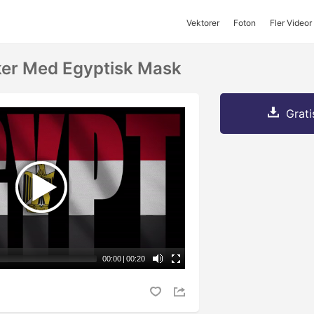
Vektorer
Foton
Fler Videor
ker Med Egyptisk Mask
Grati
00:00
|
00:20