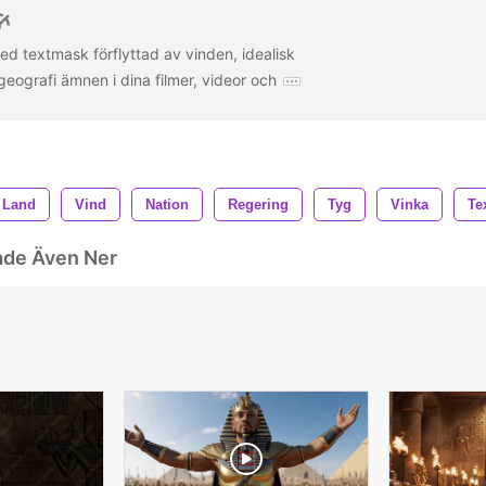
d textmask förflyttad av vinden, idealisk
 geografi ämnen i dina filmer, videor och
Land
Vind
Nation
Regering
Tyg
Vinka
Te
ade Även Ner