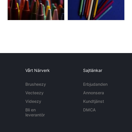
Vårt Närverk
Sajtlänkar
Brusheezy
Erbjudanden
Vecteezy
Annonsera
Videezy
Kundtjänst
Bli en
DMCA
leverantör