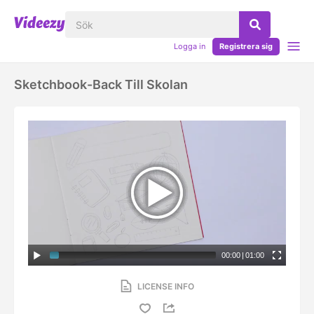
Logga in
Registrera sig
Sketchbook-Back Till Skolan
00:00
|
01:00
LICENSE INFO