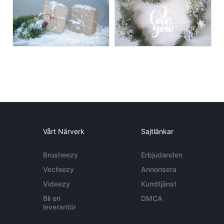
Vårt Närverk
Sajtlänkar
Brusheezy
Erbjudanden
Vecteezy
Annonsera
Videezy
Kundtjänst
Bli en
DMCA
leverantör