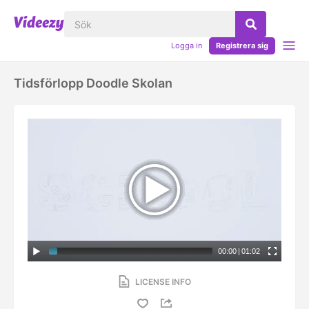
Logga in
Registrera sig
Tidsförlopp Doodle Skolan
00:00
|
01:02
LICENSE INFO