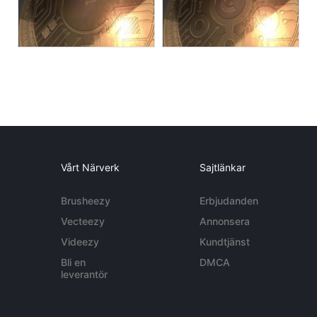
Vårt Närverk
Sajtlänkar
Brusheezy
Erbjudanden
Vecteezy
Annonsera
Videezy
Kundtjänst
Bli en
DMCA
leverantör