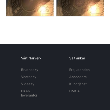
Vårt Närverk
Sajtlänkar
Brusheezy
Erbjudanden
Vecteezy
Annonsera
Videezy
Kundtjänst
Bli en
DMCA
leverantör