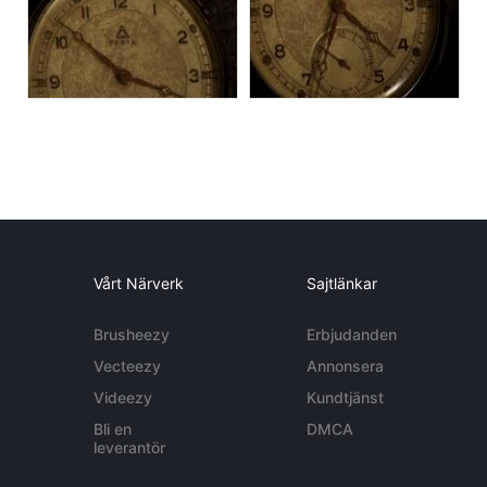
Vårt Närverk
Sajtlänkar
Brusheezy
Erbjudanden
Vecteezy
Annonsera
Videezy
Kundtjänst
Bli en
DMCA
leverantör