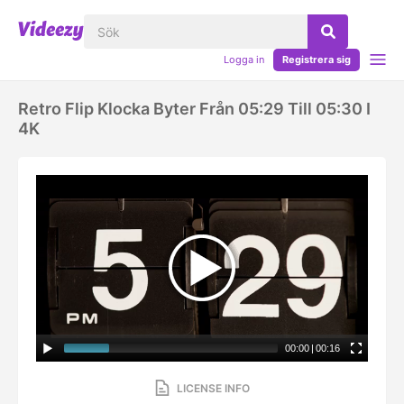
Logga in
Registrera sig
Retro Flip Klocka Byter Från 05:29 Till 05:30 I
4K
00:00
|
00:16
LICENSE INFO