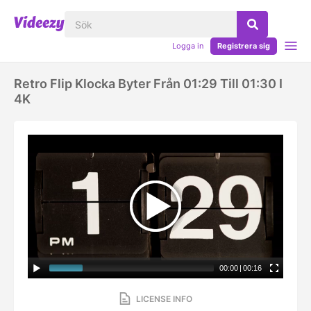
Logga in
Registrera sig
Retro Flip Klocka Byter Från 01:29 Till 01:30 I
4K
00:00
|
00:16
LICENSE INFO