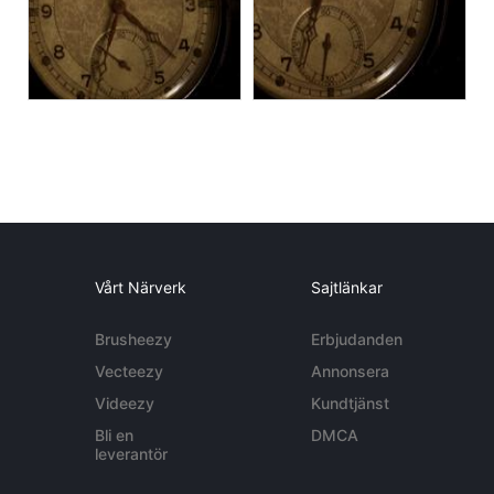
Vårt Närverk
Sajtlänkar
Brusheezy
Erbjudanden
Vecteezy
Annonsera
Videezy
Kundtjänst
Bli en
DMCA
leverantör