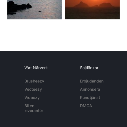
Vårt Närverk
Sajtlänkar
Brusheezy
Erbjudanden
Vecteezy
Annonsera
Videezy
Kundtjänst
Bli en
DMCA
leverantör