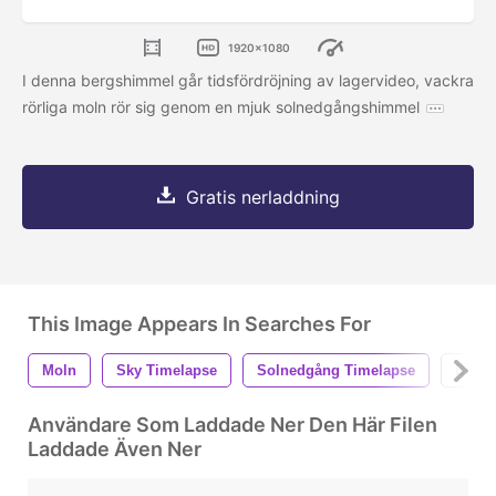
1920x1080
I denna bergshimmel går tidsfördröjning av lagervideo, vackra
rörliga moln rör sig genom en mjuk solnedgångshimmel
Gratis nerladdning
This Image Appears In Searches For
Moln
Sky Timelapse
Solnedgång Timelapse
Berg 
Användare Som Laddade Ner Den Här Filen
Laddade Även Ner