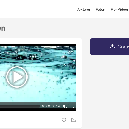
Vektorer
Foton
Fler Videor
en
Grati
00:00
|
00:19