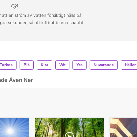
 att en ström av vatten försiktigt hälls på
några sekunder, så att luftbubblorna snabbt
Turkos
Blå
Klar
Våt
Yta
Nuvarande
Häller
ade Även Ner