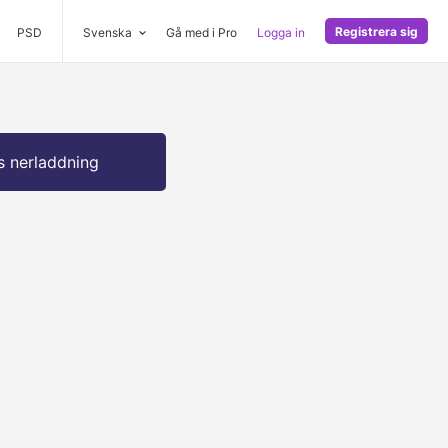
Registrera sig
PSD
Svenska
Gå med i Pro
Logga in
s nerladdning