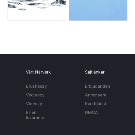
Vårt Närverk
Sajtlänkar
Brusheezy
Erbjudanden
Vecteezy
Annonsera
Videezy
Kundtjänst
Bli en
DMCA
leverantör