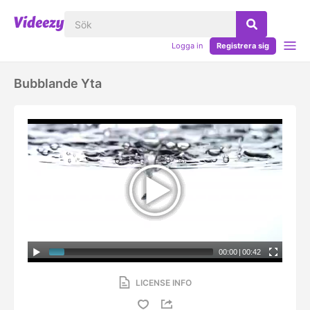
Logga in
Registrera sig
Bubblande Yta
00:00
|
00:42
LICENSE INFO