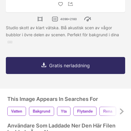
4096x2160
Studio skott av klart vätska. Blå akustisk scen av vågor
bubblor i övre delen av scenen. Perfekt för bakgrund i dina
Gratis nerladdning
This Image Appears In Searches For
Vatten
Bakgrund
Yta
Flytande
Rena
Fris
Användare Som Laddade Ner Den Här Filen