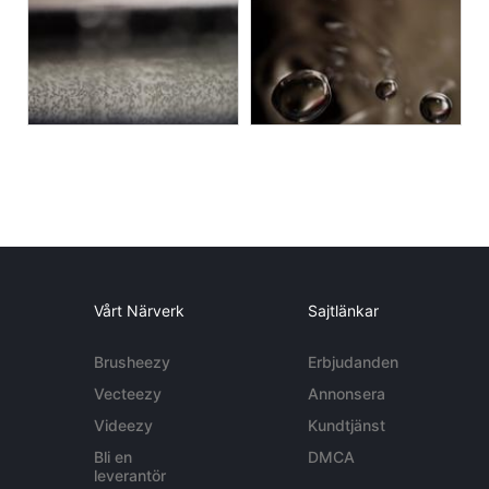
Vårt Närverk
Sajtlänkar
Brusheezy
Erbjudanden
Vecteezy
Annonsera
Videezy
Kundtjänst
Bli en
DMCA
leverantör