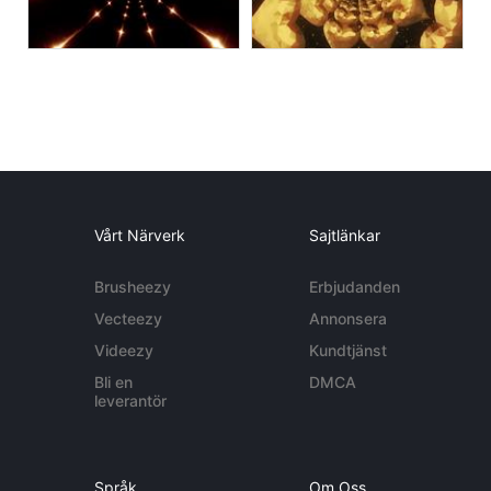
Vårt Närverk
Sajtlänkar
Brusheezy
Erbjudanden
Vecteezy
Annonsera
Videezy
Kundtjänst
Bli en
DMCA
leverantör
Språk
Om Oss