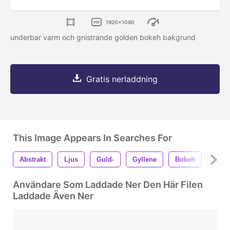
1920x1080
underbar varm och gnistrande golden bokeh bakgrund
Gratis nerladdning
This Image Appears In Searches For
Abstrakt
Ljus
Guld-
Gyllene
Bokeh
Fira
Användare Som Laddade Ner Den Här Filen
Laddade Även Ner