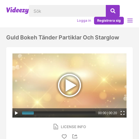
Logga in
Registrera sig
Guld Bokeh Tänder Partiklar Och Starglow
00:00
|
00:20
LICENSE INFO