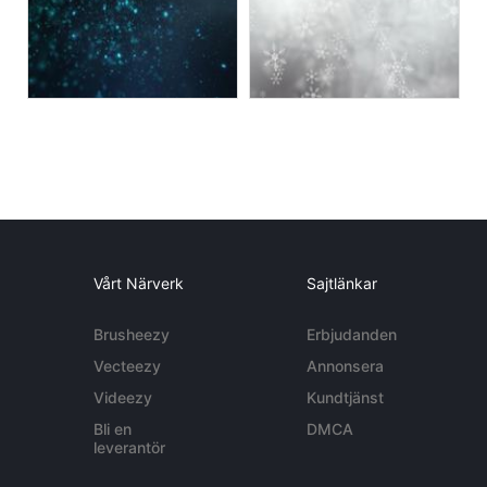
Vårt Närverk
Sajtlänkar
Brusheezy
Erbjudanden
Vecteezy
Annonsera
Videezy
Kundtjänst
Bli en
DMCA
leverantör