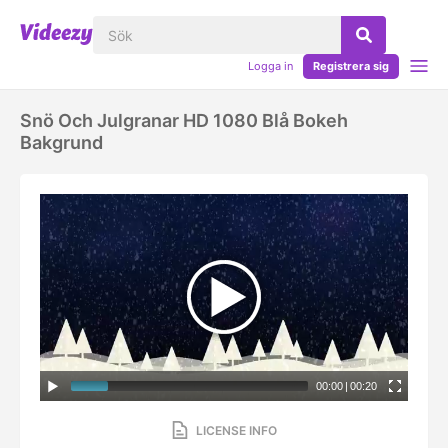
Logga in
Registrera sig
Snö Och Julgranar HD 1080 Blå Bokeh
Bakgrund
00:00
|
00:20
LICENSE INFO