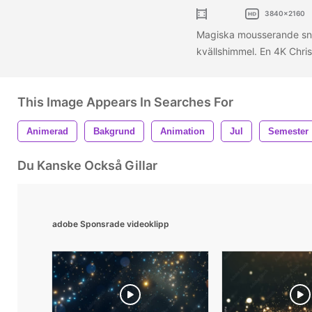
3840x2160
Magiska mousserande snöfl
kvällshimmel. En 4K Chr
This Image Appears In Searches For
Animerad
Bakgrund
Animation
Jul
Semester
Du Kanske Också Gillar
adobe Sponsrade videoklipp