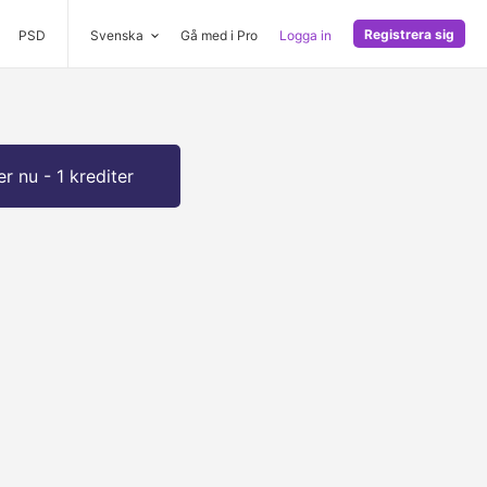
Registrera sig
PSD
Svenska
Gå med i Pro
Logga in
r nu - 1 krediter