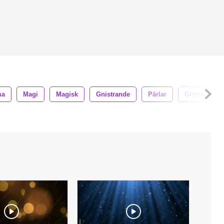
ma
Magi
Magisk
Gnistrande
Pärlar
Glittrande