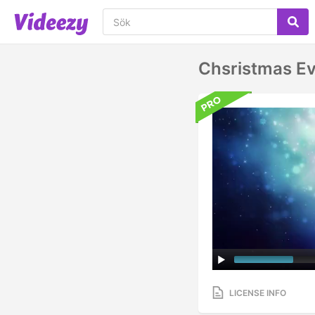
Chsristmas E
LICENSE INFO