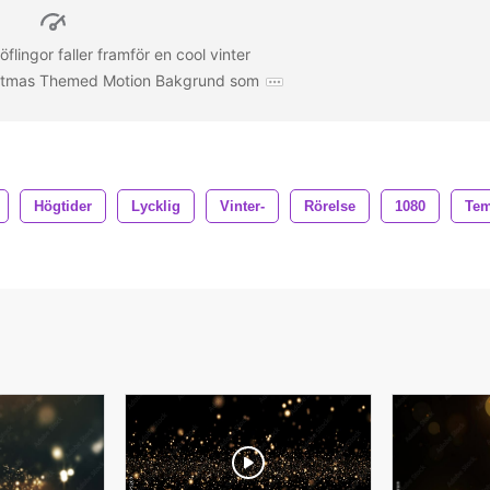
ingor faller framför en cool vinter
istmas Themed Motion Bakgrund som
Högtider
Lycklig
Vinter-
Rörelse
1080
Te