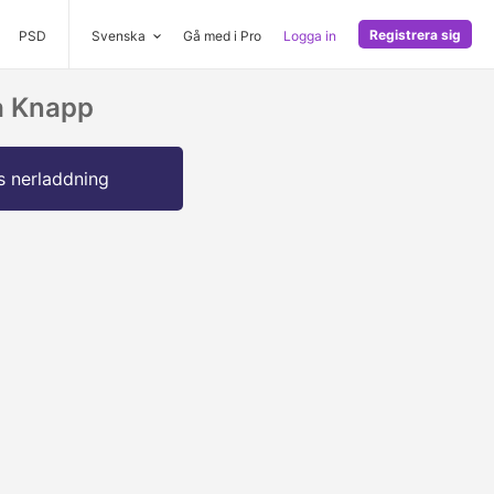
Registrera sig
PSD
Svenska
Gå med i Pro
Logga in
a Knapp
s nerladdning