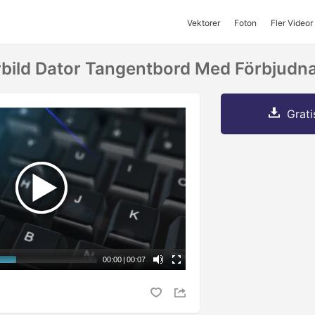
Vektorer
Foton
Fler Videor
bild Dator Tangentbord Med Förbjudn
Grati
00:00
|
00:07