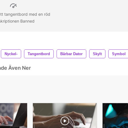
ett tangentbord med en röd
skriptionen Banned
Nyckel-
Tangentbord
Bärbar Dator
Skylt
Symbol
ade Även Ner