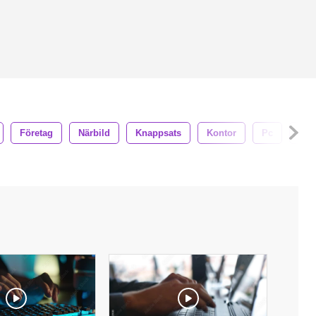
Företag
Närbild
Knappsats
Kontor
Pc
Try