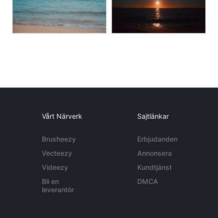
Vårt Närverk
Sajtlänkar
Brusheezy
Erbjudanden
Vecteezy
Annonsera
Videezy
Kundtjänst
Bli en
DMCA
leverantör