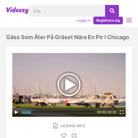
Logga in
Registrera sig
Gäss Som Äter På Gräset Nära En Pir I Chicago
00:00
|
00:30
LICENSE INFO