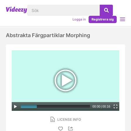
Logga in
Registrera sig
Abstrakta Färgpartiklar Morphing
00:00
|
00:16
LICENSE INFO