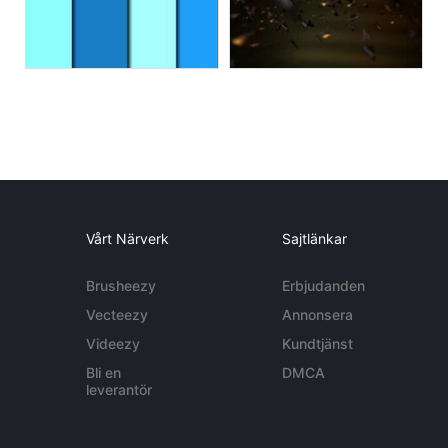
Vårt Närverk
Sajtlänkar
Brusheezy
Erbjudanden
Vecteezy
Annonsera
Videezy
Kundtjänst
Bli en
DMCA
leverantör