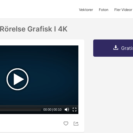
Vektorer
Foton
Fler Videor
Rörelse Grafisk I 4K
Grati
00:00
|
00:10