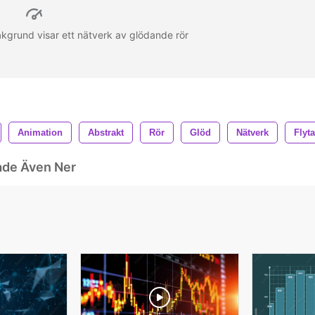
akgrund visar ett nätverk av glödande rör
Animation
Abstrakt
Rör
Glöd
Nätverk
Flyt
ade Även Ner