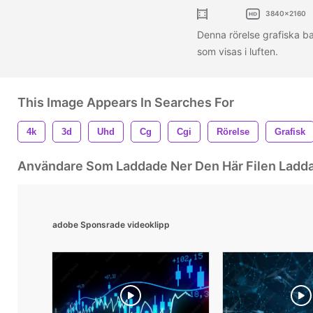
3840x2160
Denna rörelse grafiska b
som visas i luften.
This Image Appears In Searches For
4k
3d
Uhd
Cg
Cgi
Rörelse
Grafisk
Användare Som Laddade Ner Den Här Filen Ladd
adobe Sponsrade videoklipp