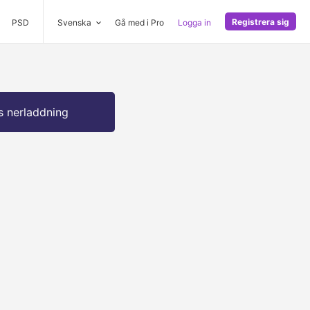
Registrera sig
PSD
Svenska
Gå med i Pro
Logga in
s nerladdning