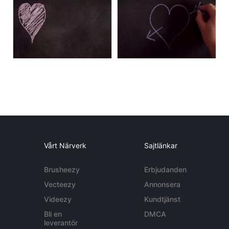
Vårt Närverk
Sajtlänkar
Brusheezy
Erbjudanden
Vecteezy
Annonsera
Videezy
Kundtjänst
Bli en
DMCA
leverantör