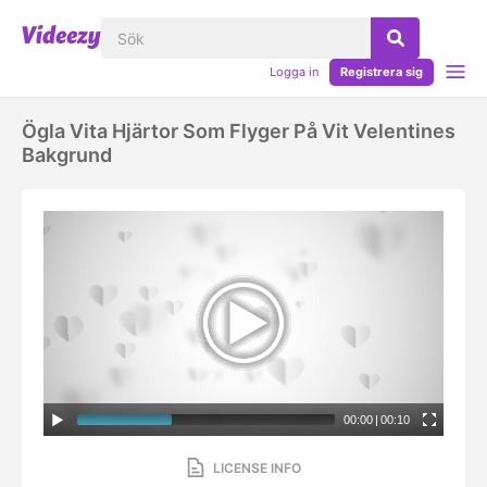
Logga in
Registrera sig
Ögla Vita Hjärtor Som Flyger På Vit Velentines
Bakgrund
00:00
|
00:10
LICENSE INFO