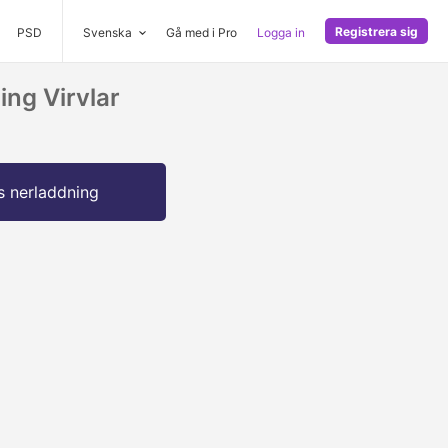
Registrera sig
PSD
Svenska
Gå med i Pro
Logga in
ing Virvlar
s nerladdning