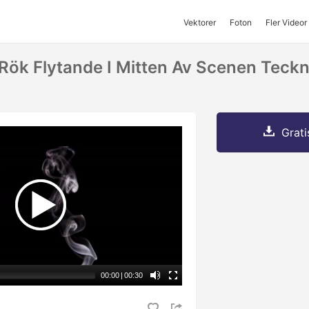
Vektorer
Foton
Fler Videor
Rök Flytande I Mitten Av Scenen Teckn
Grati
00:00
|
00:30