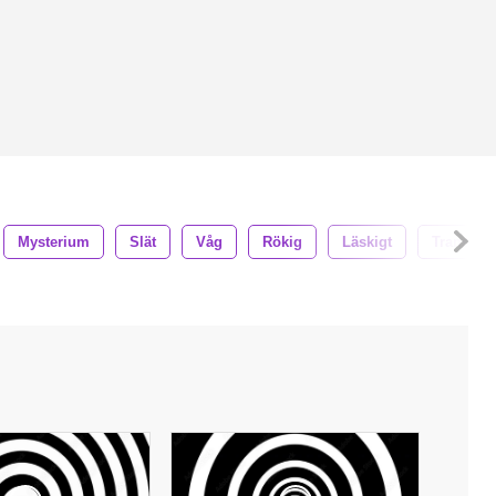
Mysterium
Slät
Våg
Rökig
Läskigt
Transpar