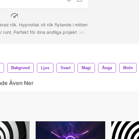
erad rök. Hypnotisk vit rök flytande i mitten
 runt. Perfekt för dina andliga projekt
Bakgrund
Ljus
Svart
Magi
Ånga
Moln
ade Även Ner