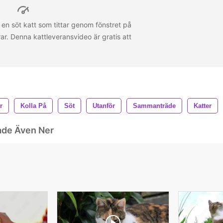
 en söt katt som tittar genom fönstret på
r. Denna kattleveransvideo är gratis att
r
Kolla På
Söt
Utanför
Sammanträde
Katter
ade Även Ner