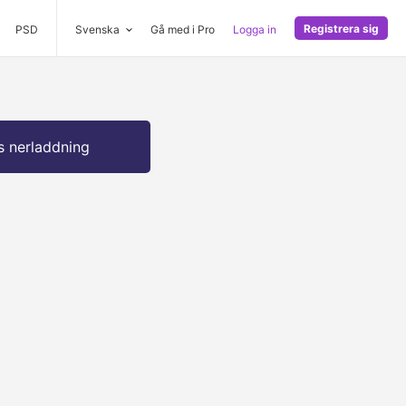
Registrera sig
PSD
Svenska
Gå med i Pro
Logga in
s nerladdning