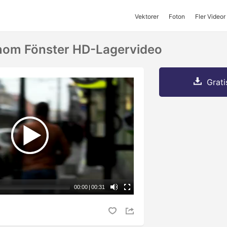
Vektorer
Foton
Fler Videor
enom Fönster HD-Lagervideo
Grati
00:00
|
00:31