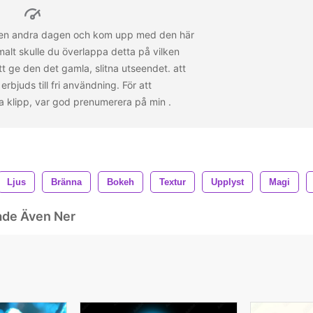
d den andra dagen och kom upp med den här
alt skulle du överlappa detta på vilken
tt ge den det gamla, slitna utseendet.
att
erbjuds till fri användning. För att
a klipp, var god prenumerera på min
.
Ljus
Bränna
Bokeh
Textur
Upplyst
Magi
ade Även Ner