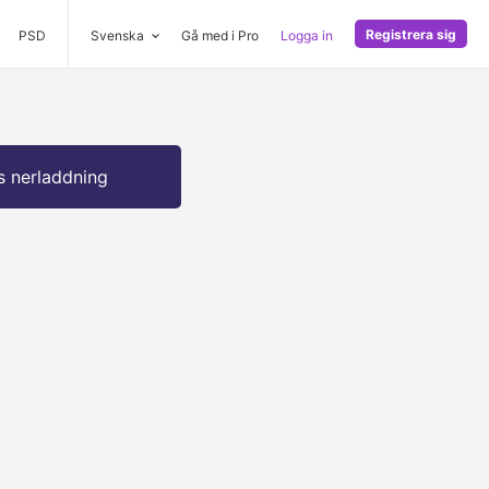
Registrera sig
PSD
Svenska
Gå med i Pro
Logga in
s nerladdning