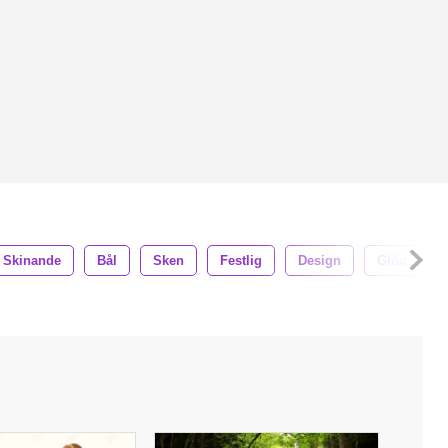
Skinande
Bål
Sken
Festlig
Design
Glöd