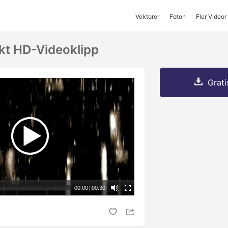
Vektorer
Foton
Fler Videor
kt HD-Videoklipp
Grati
00:00
|
00:30