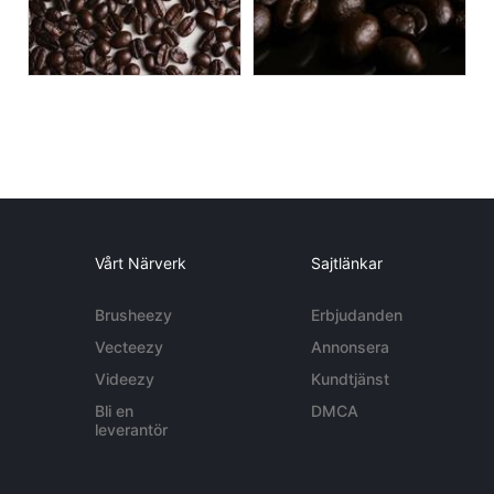
Vårt Närverk
Sajtlänkar
Brusheezy
Erbjudanden
Vecteezy
Annonsera
Videezy
Kundtjänst
Bli en
DMCA
leverantör