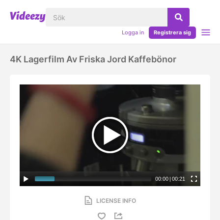
Logga in
Registrera sig
4K Lagerfilm Av Friska Jord Kaffebönor
00:00
|
00:21
LICENSE INFO