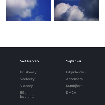
Vårt Närverk
Sajtlänkar
Brusheezy
Erbjudanden
Vecteezy
Annonsera
Videezy
Kundtjänst
Bli en
DMCA
leverantör