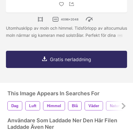
4096x2048
Utomhusklipp av moln och himmel. Tidsförlopp av altocumulus
moln närmar sig kameran med solstrålar. Perfekt för dina
Gratis nerladdning
This Image Appears In Searches For
Dag
Luft
Himmel
Blå
Väder
Natur
S
Användare Som Laddade Ner Den Här Filen
Laddade Även Ner