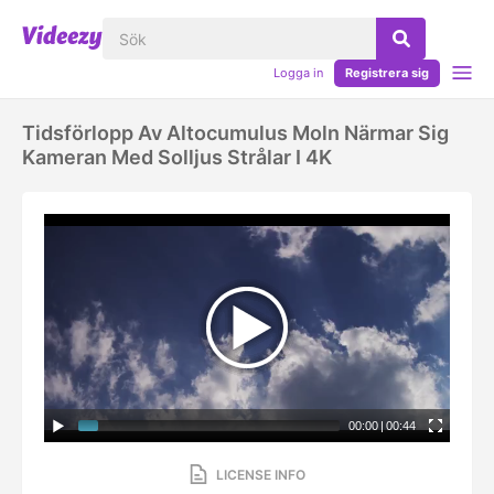
Logga in
Registrera sig
Tidsförlopp Av Altocumulus Moln Närmar Sig
Kameran Med Solljus Strålar I 4K
00:00
|
00:44
LICENSE INFO