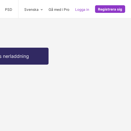
Registrera sig
PSD
Svenska
Gå med i Pro
Logga in
s nerladdning