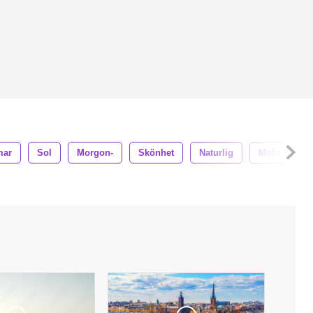
ar
Sol
Morgon-
Skönhet
Naturlig
Moln
F