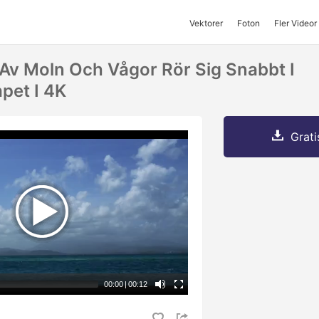
Vektorer
Foton
Fler Videor
 Av Moln Och Vågor Rör Sig Snabbt I
pet I 4K
Grati
00:00
|
00:12