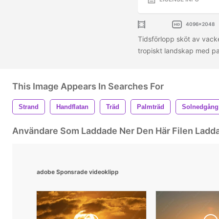
4096x2048
Tidsförlopp sköt av vack
tropiskt landskap med pal
This Image Appears In Searches For
Strand
Handflatan
Träd
Palmträd
Solnedgång
Användare Som Laddade Ner Den Här Filen Ladd
adobe Sponsrade videoklipp