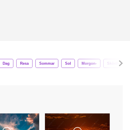
Dag
Resa
Sommar
Sol
Morgon-
Skönhet