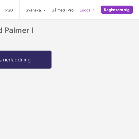
Registrera sig
PSD
Svenska
Gå med i Pro
Logga in
 Palmer I
s nerladdning