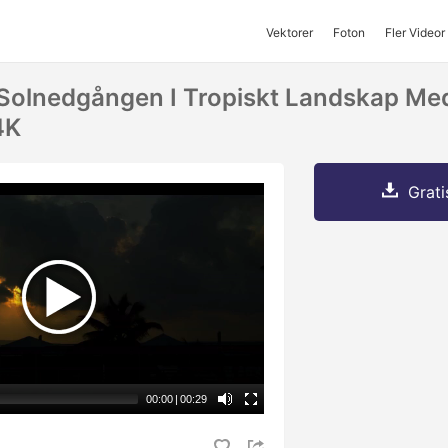
Vektorer
Foton
Fler Videor
Solnedgången I Tropiskt Landskap Med
4K
Grati
00:00
|
00:29