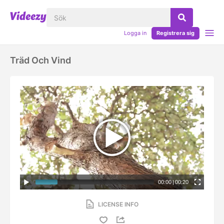
Logga in
Registrera sig
Träd Och Vind
00:00
|
00:20
LICENSE INFO