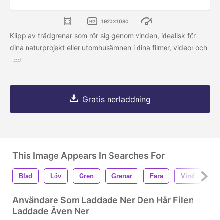
1920x1080
Klipp av trädgrenar som rör sig genom vinden, idealisk för
dina naturprojekt eller utomhusämnen i dina filmer, videor och
Gratis nerladdning
This Image Appears In Searches For
Blad
Löv
Gren
Grenar
Fara
Vind
Tr
Användare Som Laddade Ner Den Här Filen
Laddade Även Ner