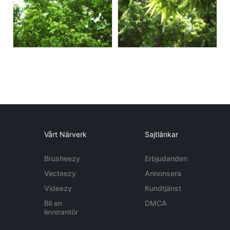
Vårt Närverk
Sajtlänkar
Brusheezy
Erbjudanden
Vecteezy
Annonsera
Videezy
Kundtjänst
Bli en
DMCA
leverantör