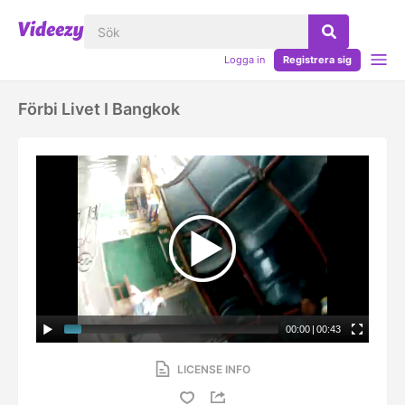
Logga in
Registrera sig
Förbi Livet I Bangkok
00:00
|
00:43
LICENSE INFO