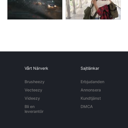
Vårt Närverk
Sajtlänkar
Brusheezy
Erbjudanden
Vecteezy
Annonsera
Videezy
Kundtjänst
Bli en
DMCA
leverantör