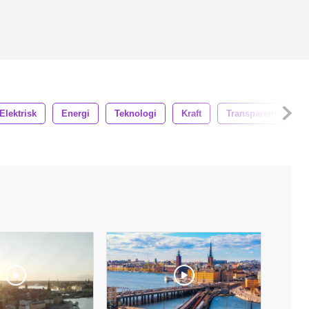
Elektrisk
Energi
Teknologi
Kraft
Transparent
A