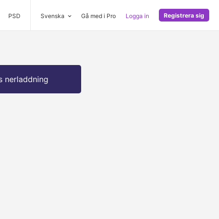
Registrera sig
PSD
Svenska
Gå med i Pro
Logga in
s nerladdning