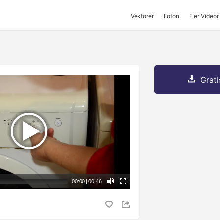
Vektorer
Foton
Fler Videor
Grati
00:00
|
00:46