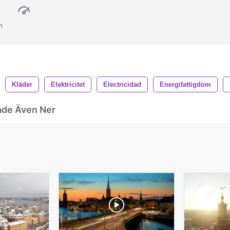
in
Kläder
Elektricitet
Electricidad
Energifattigdom
ade Även Ner