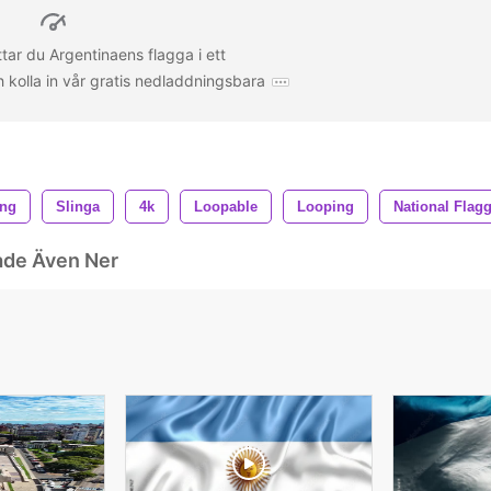
ttar du Argentinaens flagga i ett
h kolla in vår gratis nedladdningsbara
ing
Slinga
4k
Loopable
Looping
National Flag
ade Även Ner