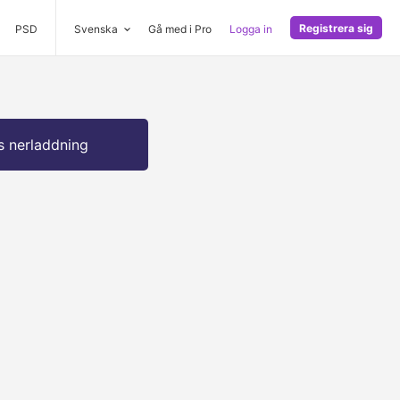
Registrera sig
PSD
Svenska
Gå med i Pro
Logga in
s nerladdning