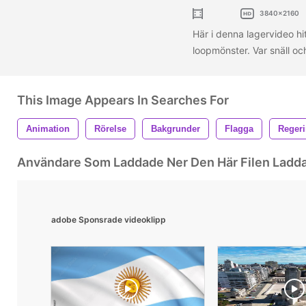
3840x2160
Här i denna lagervideo hi
loopmönster. Var snäll oc
This Image Appears In Searches For
Animation
Rörelse
Bakgrunder
Flagga
Reger
Användare Som Laddade Ner Den Här Filen Ladd
adobe Sponsrade videoklipp