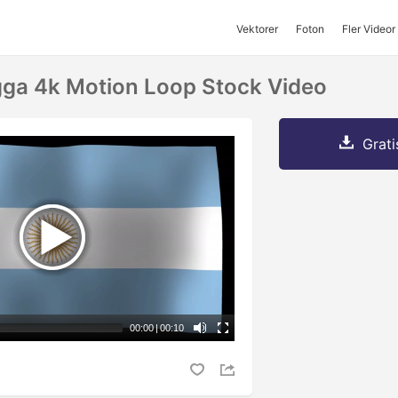
Vektorer
Foton
Fler Videor
gga 4k Motion Loop Stock Video
Grati
00:00
|
00:10