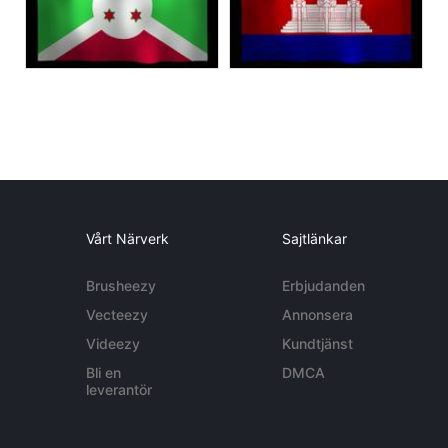
Vårt Närverk
Sajtlänkar
Brusheezy
Erbjudanden
Vecteezy
Annonsera
Videezy
Kundtjänst
Bli en
DMCA
leverantör