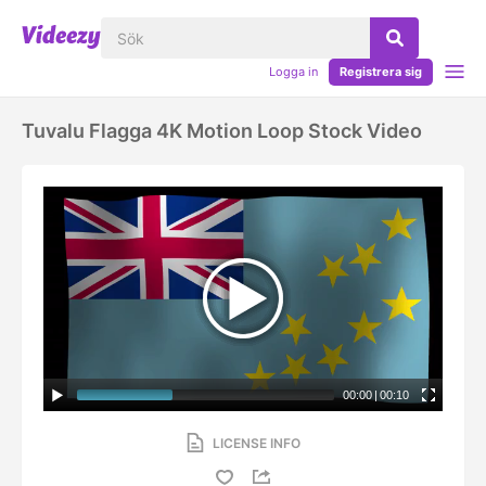
Logga in
Registrera sig
Tuvalu Flagga 4K Motion Loop Stock Video
00:00
|
00:10
LICENSE INFO