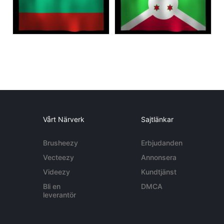
Vårt Närverk
Sajtlänkar
Brusheezy
Erbjudanden
Vecteezy
Annonsera
Videezy
Kundtjänst
Bli en
DMCA
leverantör