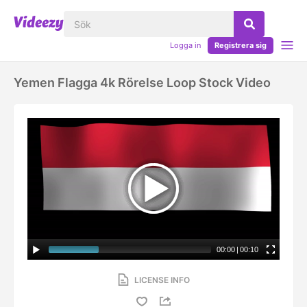
Logga in
Registrera sig
Yemen Flagga 4k Rörelse Loop Stock Video
00:00
|
00:10
LICENSE INFO