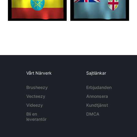
Vårt Närverk
Sajtlänkar
Brusheezy
Erbjudanden
Vecteezy
Annonsera
Videezy
Kundtjänst
Bli en
DMCA
leverantör