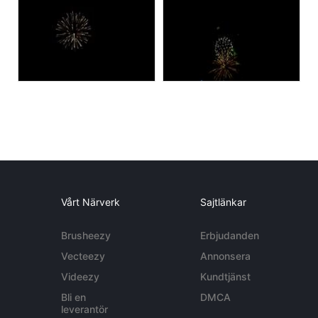
Vårt Närverk
Sajtlänkar
Brusheezy
Erbjudanden
Vecteezy
Annonsera
Videezy
Kundtjänst
Bli en
DMCA
leverantör