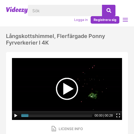
Logga in
Registrera sig
Långskottshimmel, Flerfärgade Ponny
Fyrverkerier I 4K
00:00
|
00:28
LICENSE INFO