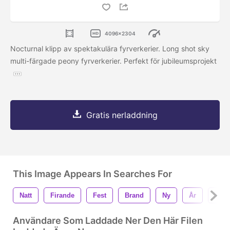
4096x2304
Nocturnal klipp av spektakulära fyrverkerier. Long shot sky
multi-färgade peony fyrverkerier. Perfekt för jubileumsprojekt
Gratis nerladdning
This Image Appears In Searches For
Natt
Firande
Fest
Brand
Ny
År
Expl
Användare Som Laddade Ner Den Här Filen