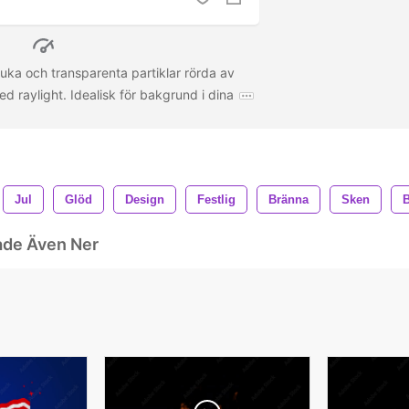
juka och transparenta partiklar rörda av
 raylight. Idealisk för bakgrund i dina
Jul
Glöd
Design
Festlig
Bränna
Sken
B
ade Även Ner