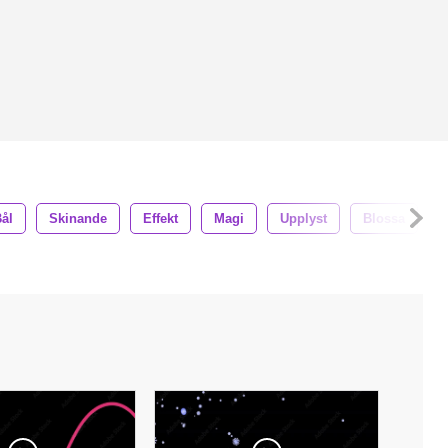
ål
Skinande
Effekt
Magi
Upplyst
Blossa