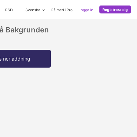
Registrera sig
PSD
Svenska
Gå med i Pro
Logga in
På Bakgrunden
s nerladdning