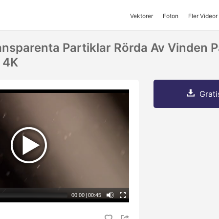
Vektorer
Foton
Fler Videor
nsparenta Partiklar Rörda Av Vinden 
I 4K
Grati
00:00
|
00:45