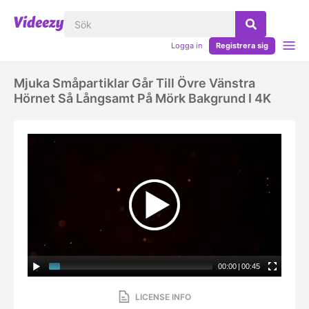
Logga in
Registrera sig
Mjuka Småpartiklar Går Till Övre Vänstra
Hörnet Så Långsamt På Mörk Bakgrund I 4K
00:00
|
00:45
LICENSE INFO