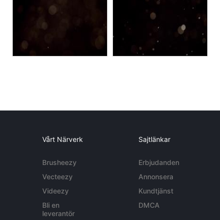
Vårt Närverk
Sajtlänkar
Brusheezy
Erbjudanden
Vecteezy
Annonsera
Videezy
Kundtjänst
Bli en
DMCA
leverantör