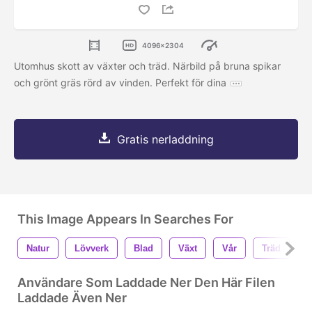
4096x2304
Utomhus skott av växter och träd. Närbild på bruna spikar
och grönt gräs rörd av vinden. Perfekt för dina
Gratis nerladdning
This Image Appears In Searches For
Natur
Lövverk
Blad
Växt
Vår
Träd
M
Användare Som Laddade Ner Den Här Filen
Laddade Även Ner