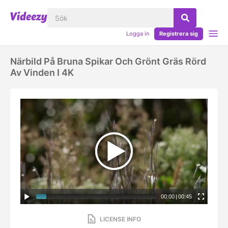
Logga in
Registrera sig
Närbild På Bruna Spikar Och Grönt Gräs Rörd
Av Vinden I 4K
00:00
|
00:45
LICENSE INFO