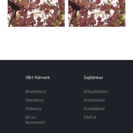
Vårt Närverk
Sajtlänkar
Brusheezy
Erbjudanden
Vecteezy
Annonsera
Videezy
Kundtjänst
Bli en
DMCA
leverantör