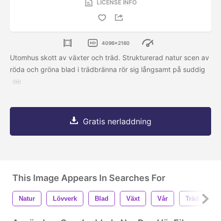
LICENSE INFO
4096x2160
Utomhus skott av växter och träd. Strukturerad natur scen av
röda och gröna blad i trädbränna rör sig långsamt på suddig
Gratis nerladdning
This Image Appears In Searches For
Natur
Lövverk
Blad
Växt
Vår
Träd
M