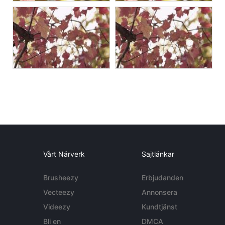
Vårt Närverk
Sajtlänkar
Brusheezy
Erbjudanden
Vecteezy
Annonsera
Videezy
Kundtjänst
Bli en
DMCA