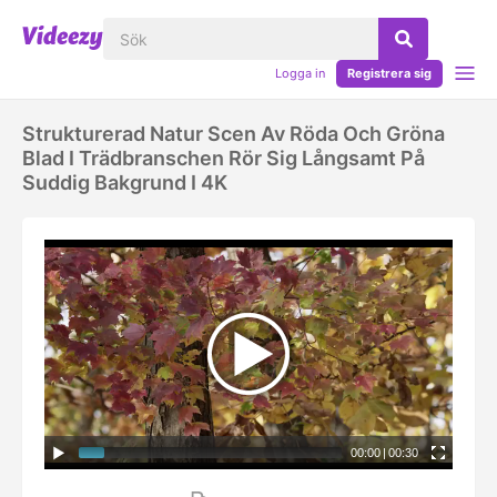
Logga in
Registrera sig
Strukturerad Natur Scen Av Röda Och Gröna
Blad I Trädbranschen Rör Sig Långsamt På
Suddig Bakgrund I 4K
00:00
|
00:30