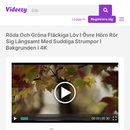
Logga in
Registrera sig
Röda Och Gröna Fläckiga Löv I Övre Hörn Rör
Sig Långsamt Med Suddiga Strumpor I
Bakgrunden I 4K
00:00
|
00:30