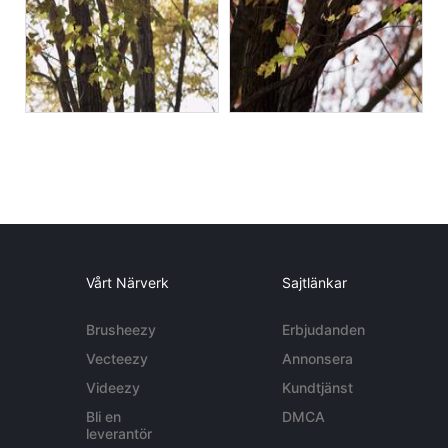
Vårt Närverk
Sajtlänkar
Brusheezy
Erbjudanden
Vecteezy
Annonsera
Videezy
Kundtjänst
Bli en
DMCA
leverantör