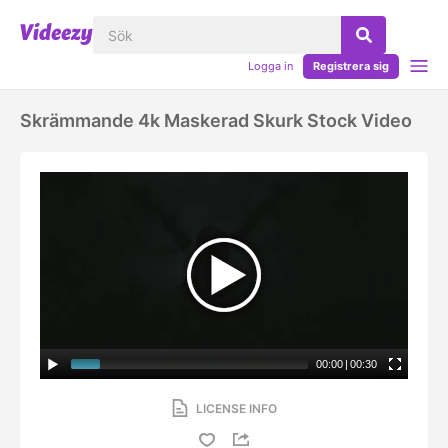
Logga in
Registrera sig
Skrämmande 4k Maskerad Skurk Stock Video
00:00
|
00:30
LICENSE INFO