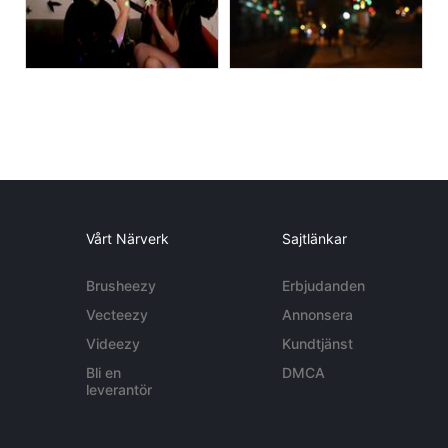
Vårt Närverk
Sajtlänkar
Brusheezy
Erbjudanden
Vecteezy
Annonsera
Videezy
Kundtjänst
Bli en
DMCA
leverantör