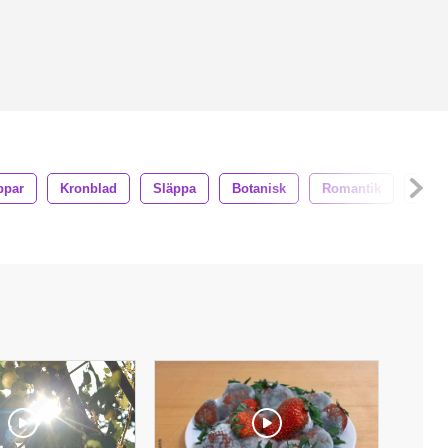
ppar
Kronblad
Släppa
Botanisk
Romantik
Vår