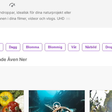
droppar, idealisk för dina naturprojekt eller
en i dina filmer, videor och vlogs. UHD
Dagg
Blomma
Blommig
Våt
Närbild
Dro
ade Även Ner