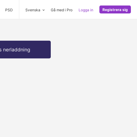
Registrera sig
PSD
Svenska
Gå med i Pro
Logga in
s nerladdning