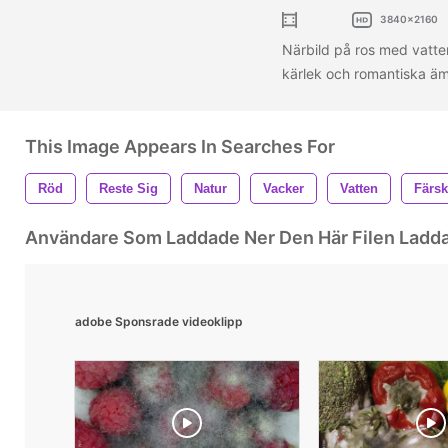
3840x2160
Närbild på ros med vatten
kärlek och romantiska ämn
This Image Appears In Searches For
Röd
Reste Sig
Natur
Vacker
Vatten
Färsk
Användare Som Laddade Ner Den Här Filen Ladd
adobe Sponsrade videoklipp