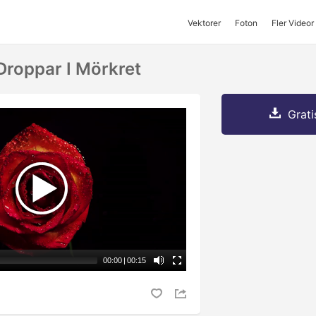
Vektorer
Foton
Fler Videor
roppar I Mörkret
Grati
00:00
|
00:15